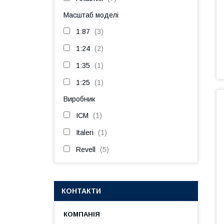
Масштаб моделі
1:87
3
1:24
2
1:35
1
1:25
1
Виробник
ICM
1
Italeri
1
Revell
5
КОНТАКТИ