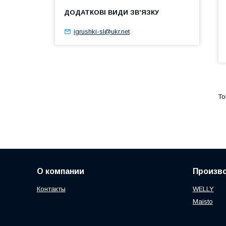
igrushki-sl@ukr.net
О компании
Произв
Контакты
WELLY
Maisto