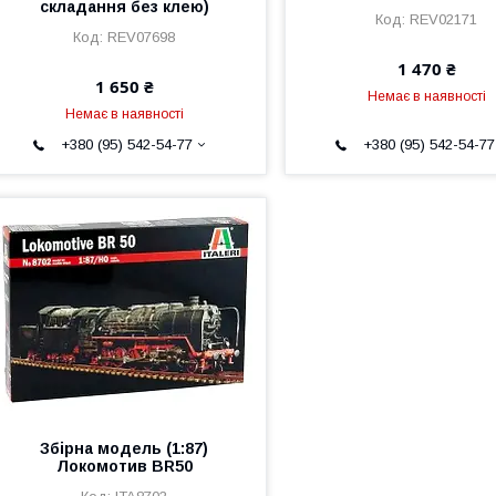
складання без клею)
REV02171
REV07698
1 470 ₴
1 650 ₴
Немає в наявності
Немає в наявності
+380 (95) 542-54-77
+380 (95) 542-54-77
Збірна модель (1:87)
Локомотив BR50