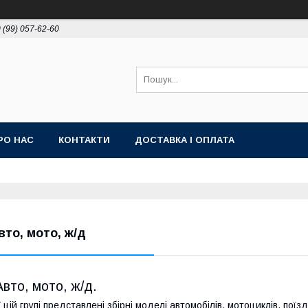
 (99) 057-62-60
РО НАС
КОНТАКТИ
ДОСТАВКА І ОПЛАТА
вто, мото, ж/д
Авто, мото, ж/д.
 цій групі представлені збірні моделі автомобілів, мотоциклів, поїзд