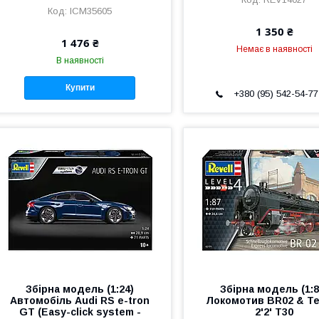
ICM35605
1 350 ₴
1 476 ₴
Немає в наявності
В наявності
Купити
+380 (95) 542-54-77
Збірна модель (1:24)
Збірна модель (1:8
Автомобіль Audi RS e-tron
Локомотив BR02 & T
GT (Easy-click system -
2'2' T30