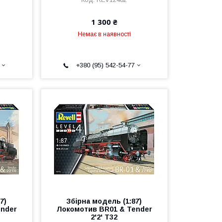
1 300 ₴
Немає в наявності
+380 (95) 542-54-77
7)
Збірна модель (1:87)
ender
Локомотив BR01 & Tender
2'2' T32