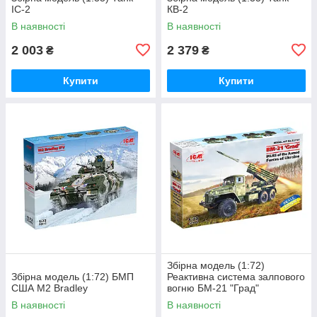
ІС-2
КВ-2
В наявності
В наявності
2 003
2 379
₴
₴
Купити
Купити
Збірна модель (1:72)
Збірна модель (1:72) БМП
Реактивна система залпового
США M2 Bradley
вогню БM-21 "Град"
Збройних Сил України
В наявності
В наявності