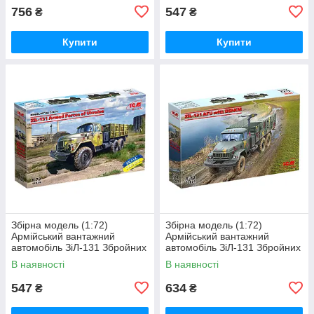
756
547
₴
₴
Купити
Купити
Збірна модель (1:72)
Збірна модель (1:72)
Армійський вантажний
Армійський вантажний
автомобіль ЗіЛ-131 Збройних
автомобіль ЗіЛ-131 Збройних
Сил України
Сил України з кулеметом
В наявності
В наявності
ДШКМ
547
634
₴
₴