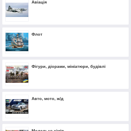
Авіація
Флот
Фігури, діорами, мініатюри, будівлі
Авто, мото, ж/д
Модельна хімія