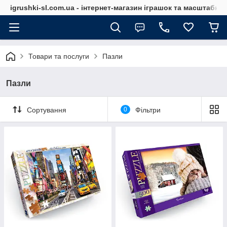
igrushki-sl.com.ua - інтернет-магазин іграшок та масштабн
Товари та послуги
Пазли
Пазли
Сортування
0
Фільтри