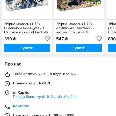
Збірна модель (1:72)
Збірна модель (1:72)
Збір
Німецький винищувач 1
Армійський вантажний
(1:7
Світової війни Fokker E-IV
автомобіль ЗіЛ-131
Horn
Збройних Сил України
399
547
890
₴
₴
Купити
Купити
Про нас
100% позитивних з 118 відгуків за рік
Працює з 02.04.2013
м. Харків
Площа Конституції, 9, Харків, Україна
Контакти
Сьогодні працює з 10:00 до 18:00