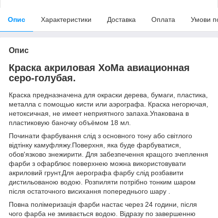
Опис
Характеристики
Доставка
Оплата
Умови п
Опис
Краска акриловая ХоМа авиационная
серо-голубая.
Краска предназначена для окраски дерева, бумаги, пластика,
металла с помощью кисти или аэрографа. Краска негорючая,
нетоксичная, не имеет неприятного запаха.Упакована в
пластиковую баночку объёмом 18 мл.
Починати фарбування слід з основного тону або світлого
відтінку камуфляжу.Поверхня, яка буде фарбуватися,
обов'язково знежирити. Для забезпечення кращого зчеплення
фарби з офарблює поверхнею можна використовувати
акриловий грунт.Для аерографа фарбу слід розбавити
дистильованою водою. Розпиляти потрібно тонким шаром
після остаточного висихання попереднього шару .
Повна полімеризація фарби настає через 24 години, після
чого фарба не змивається водою. Відразу по завершенню