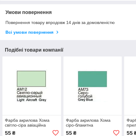
Умови повернення
Повернення товару впродовж 14 днів за домовленістю
Всі умови повернення
Подібні товари компанії
Фарба акрилова Хома
Фарба акрилова Хома
Фар
світло-сіра авіаційна
сіро-блакитна
прил
55
55
55
₴
₴