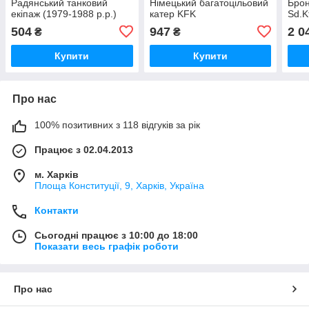
Радянський танковий
Німецький багатоцільовий
Бро
екіпаж (1979-1988 р.р.)
катер KFK
Sd.K
Kriegsfischkutter, часів
німе
504
947
2 0
₴
₴
Другої світової війни
Купити
Купити
Про нас
100% позитивних з 118 відгуків за рік
Працює з 02.04.2013
м. Харків
Площа Конституції, 9, Харків, Україна
Контакти
Сьогодні працює з 10:00 до 18:00
Показати весь графік роботи
Про нас