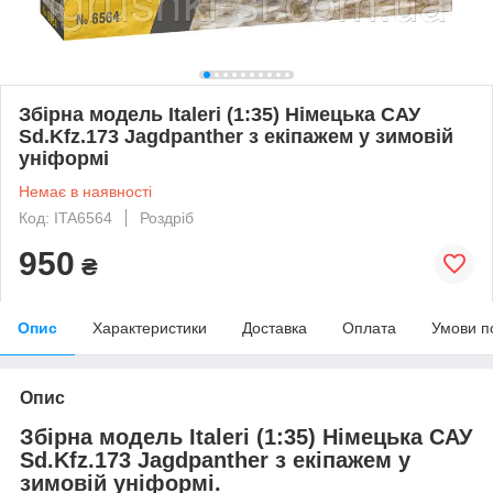
Збірна модель Italeri (1:35) Німецька САУ
Sd.Kfz.173 Jagdpanther з екіпажем у зимовій
уніформі
Немає в наявності
Код: ITA6564
Роздріб
950
₴
Опис
Характеристики
Доставка
Оплата
Умови п
Опис
Збірна модель Italeri (1:35) Німецька САУ
Sd.Kfz.173 Jagdpanther з екіпажем у
зимовій уніформі.