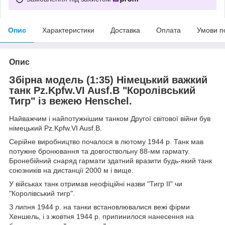
Опис
Характеристики
Доставка
Оплата
Умови п
Опис
Збірна модель (1:35) Німецький важкий
танк Pz.Kpfw.VI Ausf.B "Королівський
Тигр" із вежею Henschel.
Найважчим і найпотужнішим танком Другої світової війни був
німецький Pz.Kpfw.VI Ausf.B.
Серійне виробництво почалося в лютому 1944 р. Танк мав
потужне бронювання та довгоствольну 88-мм гармату.
Бронебійний снаряд гармати здатний вразити будь-який танк
союзників на дистанції 2000 м і вище.
У військах танк отримав неофіційні назви "Тигр II" чи
"Королівський тигр".
З липня 1944 р. на танки встановлювалися вежі фірми
Хеншель, і з жовтня 1944 р. припинилося нанесення на