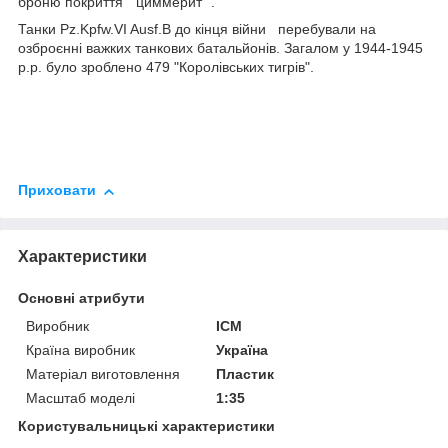
броню покриття " циммерит ".
Танки Pz.Kpfw.VI Ausf.B до кінця війни перебували на
озброєнні важких танкових батальйонів. Загалом у 1944-1945
р.р. було зроблено 479 "Королівських тигрів".
Приховати
Характеристики
Основні атрибути
Виробник
ICM
Країна виробник
Україна
Матеріал виготовлення
Пластик
Масштаб моделі
1:35
Користувальницькі характеристики