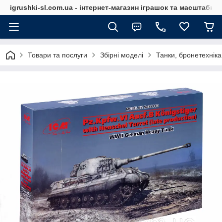
igrushki-sl.com.ua - інтернет-магазин іграшок та масштабн
Товари та послуги
Збірні моделі
Танки, бронетехніка