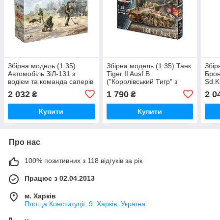
Збірна модель (1:35)
Збірна модель (1:35) Танк
Збір
Автомобіль ЗіЛ-131 з
Tiger II Ausf.B
Бро
водієм та команда саперів
("Королівський Тигр" з
Sd.K
ЗСУ
вежею Henschel)
німе
2 032
1 790
2 0
₴
₴
Купити
Купити
Про нас
100% позитивних з 118 відгуків за рік
Працює з 02.04.2013
м. Харків
Площа Конституції, 9, Харків, Україна