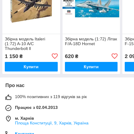
Збірна модель Italeri
Збірна модель (1:72) Літак
Збір
(1:72) A-10 A/C
F/A-18D Hornet
F-15
Thunderbolt ll
1 150
620
2 0
₴
₴
Купити
Купити
Про нас
100% позитивних з 119 відгуків за рік
Працює з 02.04.2013
м. Харків
Площа Конституції, 9, Харків, Україна
Контакти