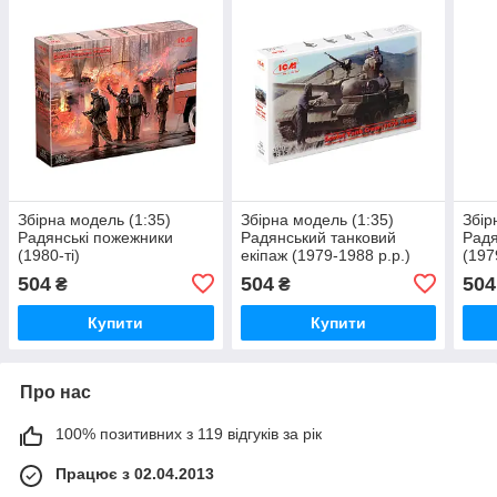
Збірна модель (1:35)
Збірна модель (1:35)
Збір
Радянські пожежники
Радянський танковий
Радя
(1980-ті)
екіпаж (1979-1988 р.р.)
(197
504
504
504
₴
₴
Купити
Купити
Про нас
100% позитивних з 119 відгуків за рік
Працює з 02.04.2013