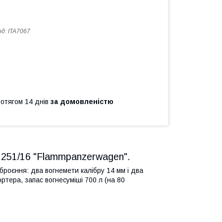
од:
ITA7067
ротягом 14 днів
за домовленістю
z.251/16 "Flammpanzerwagen".
броєння: два вогнемети калібру 14 мм і два
ера, запас вогнесуміші 700 л (на 80