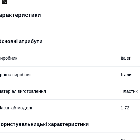
арактеристики
Основні атрибути
иробник
Italeri
раїна виробник
Італія
атеріал виготовлення
Пластик
асштаб моделі
1:72
Користувальницькі характеристики