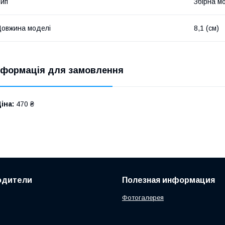
ип
Збірна м
овжина моделі
8,1 (см)
нформація для замовлення
іна:
470 ₴
одители
Полезная информация
Фотогалерея