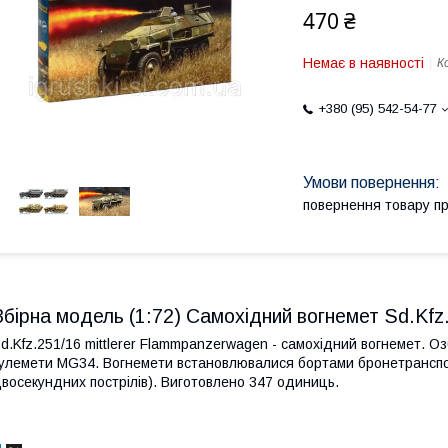
470 ₴
Немає в наявності
К
+380 (95) 542-54-77
повернення товару п
Збірна модель (1:72) Самохідний вогнемет Sd.Kf
d.Kfz.251/16 mittlerer Flammpanzerwagen - самохідний вогнемет. Оз
улемети MG34. Вогнемети встановлювалися бортами бронетранспорт
восекундних пострілів). Виготовлено 347 одиниць.