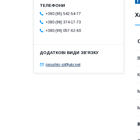
+380 (95) 542-54-77
Х
+380 (98) 374-17-73
+380 (99) 057-62-60
В
igrushki-sl@ukr.net
К
М
М