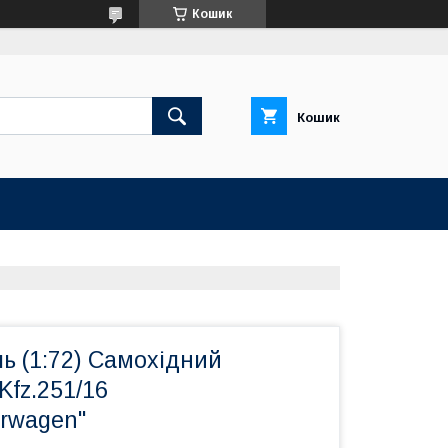
Кошик
Кошик
ь (1:72) Самохідний
Kfz.251/16
rwagen"