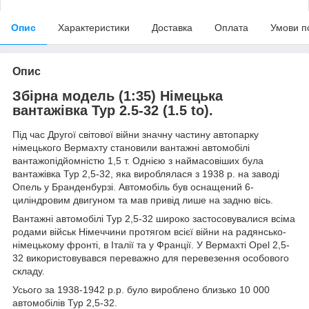
Опис
Характеристики
Доставка
Оплата
Умови п
Опис
Збірна модель (1:35) Німецька
вантажівка Typ 2.5-32 (1.5 to).
Під час Другої світової війни значну частину автопарку
німецького Вермахту становили вантажні автомобілі
вантажопідйомністю 1,5 т. Однією з наймасовіших була
вантажівка Typ 2,5-32, яка вироблялася з 1938 р. на заводі
Опель у Бранденбурзі. Автомобіль був оснащений 6-
циліндровим двигуном та мав привід лише на задню вісь.
Вантажні автомобілі Typ 2,5-32 широко застосовувалися всіма
родами військ Німеччини протягом всієї війни на радянсько-
німецькому фронті, в Італії та у Франції. У Вермахті Opel 2,5-
32 використовувався переважно для перевезення особового
складу.
Усього за 1938-1942 р.р. було вироблено близько 10 000
автомобілів Typ 2,5-32.