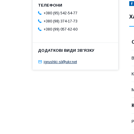
+380 (95) 542-54-77
Х
+380 (98) 374-17-73
+380 (99) 057-62-60
В
igrushki-sl@ukr.net
К
М
Р