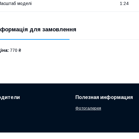
асштаб моделі
1:24
нформація для замовлення
іна:
770 ₴
одители
Полезная информация
Фотогалерея