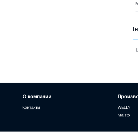
М
І
Ц
О компании
Произв
Контакты
WELLY
Maisto