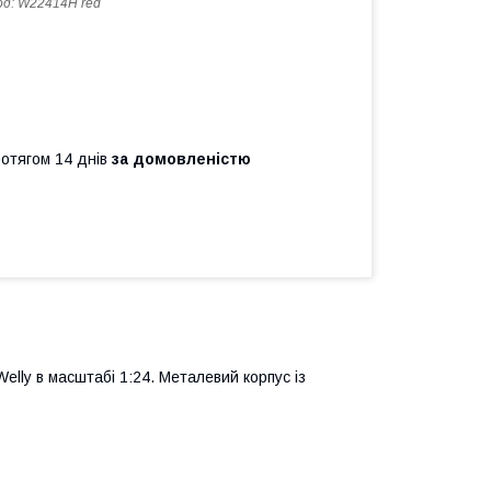
од:
W22414H red
ротягом 14 днів
за домовленістю
elly в масштабі 1:24. Металевий корпус із