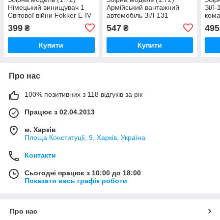
Німецький винищувач 1
Армійський вантажний
ЗіЛ-
Світової війни Fokker E-IV
автомобіль ЗіЛ-131
кома
Збройних Сил України
399
547
495
₴
₴
Купити
Купити
Про нас
100% позитивних з 118 відгуків за рік
Працює з 02.04.2013
м. Харків
Площа Конституції, 9, Харків, Україна
Контакти
Сьогодні працює з 10:00 до 18:00
Показати весь графік роботи
Про нас