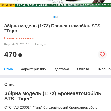
Збірна модель (1:72) Бронеавтомобіль STS
"Tiger"
Немає в наявності
Код: ACE72177
Роздріб
470
₴
Опис
Характеристики
Доставка
Оплата
Умови п
Опис
Збірна модель (1:72) Бронеавтомобіль
STS "Tiger".
СТС ГАЗ-233014 "Тигр" багатоцільовий бронеавтомобіль