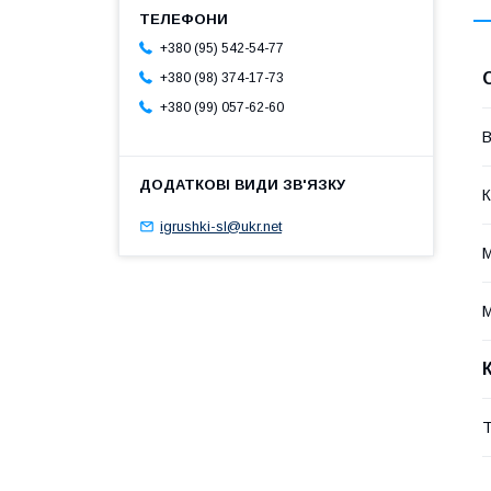
+380 (95) 542-54-77
+380 (98) 374-17-73
+380 (99) 057-62-60
В
К
igrushki-sl@ukr.net
М
М
Т