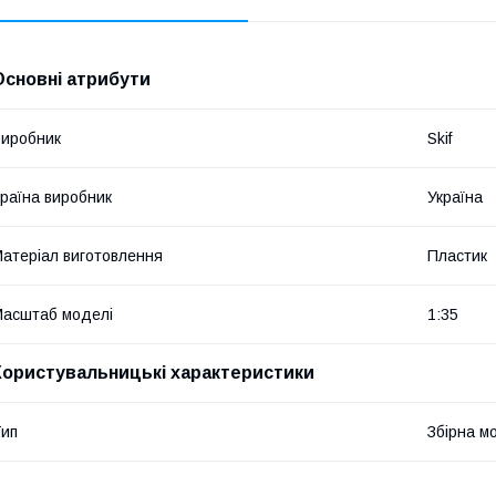
Основні атрибути
иробник
Skif
раїна виробник
Україна
атеріал виготовлення
Пластик
асштаб моделі
1:35
Користувальницькі характеристики
ип
Збірна м