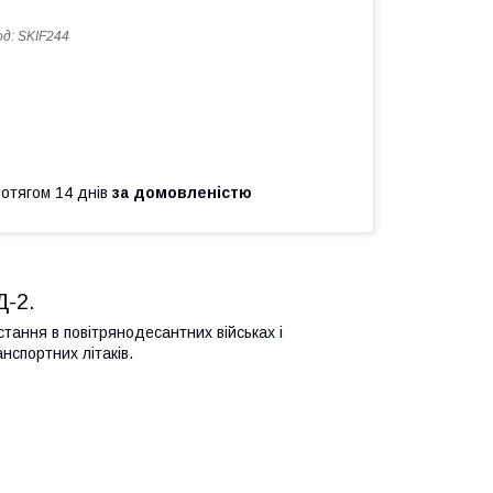
од:
SKIF244
ротягом 14 днів
за домовленістю
Д-2.
ання в повітрянодесантних військах і
спортних літаків.