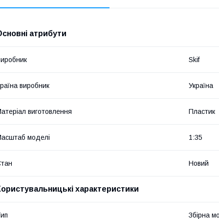
Основні атрибути
иробник
Skif
раїна виробник
Україна
атеріал виготовлення
Пластик
асштаб моделі
1:35
Стан
Новий
Користувальницькі характеристики
ип
Збірна м