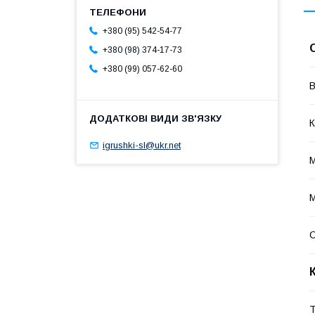
+380 (95) 542-54-77
+380 (98) 374-17-73
+380 (99) 057-62-60
В
К
igrushki-sl@ukr.net
М
М
Т