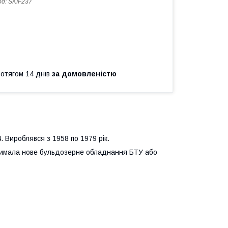
од:
SKIF237
ротягом 14 днів
за домовленістю
 Вироблявся з 1958 по 1979 рік.
отримала нове бульдозерне обладнання БТУ або