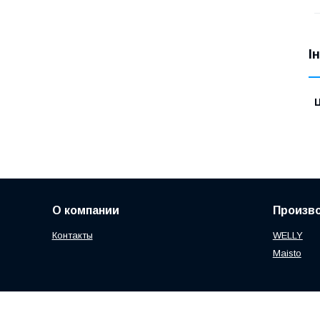
І
Ц
О компании
Произв
Контакты
WELLY
Maisto