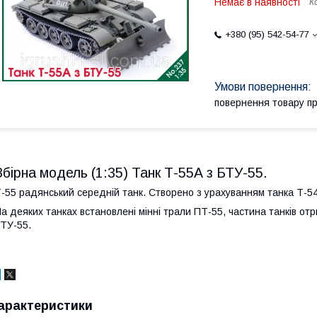
Немає в наявності
К
+380 (95) 542-54-77
повернення товару п
Збірна модель (1:35) Танк Т-55А з БТУ-55.
-55 радянський середній танк. Створено з урахуванням танка Т-54.
а деяких танках встановлені мінні трали ПТ-55, частина танків 
ТУ-55.
арактеристики