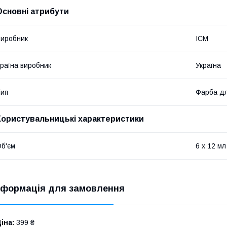
Основні атрибути
иробник
ICM
раїна виробник
Україна
ип
Фарба дл
Користувальницькі характеристики
б'єм
6 x 12 мл
нформація для замовлення
іна:
399 ₴