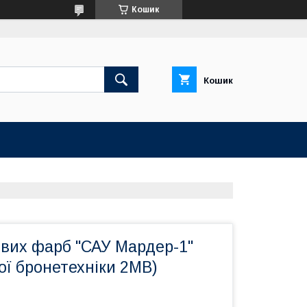
Кошик
Кошик
ових фарб "САУ Мардер-1"
ої бронетехніки 2МВ)