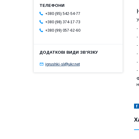
+380 (95) 542-54-77
У
+380 (98) 374-17-73
-
+380 (99) 057-62-60
-
-
-
-
igrushki-sl@ukr.net
-
Ф
н
Х