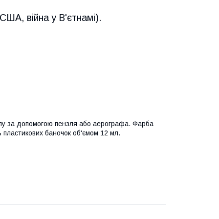
ША, війна у В'єтнамі).
лу за допомогою пензля або аерографа. Фарба
ь пластикових баночок об'ємом 12 мл.