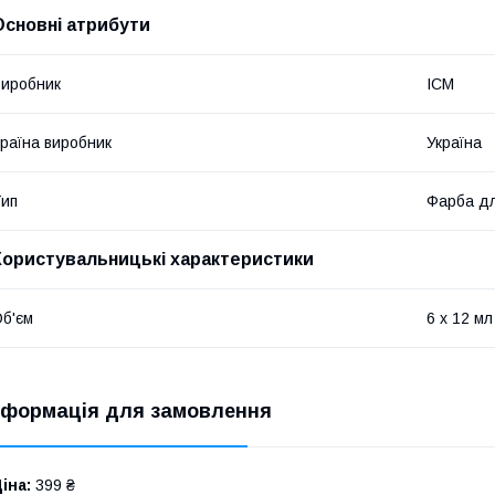
Основні атрибути
иробник
ICM
раїна виробник
Україна
ип
Фарба дл
Користувальницькі характеристики
б'єм
6 x 12 мл
нформація для замовлення
іна:
399 ₴