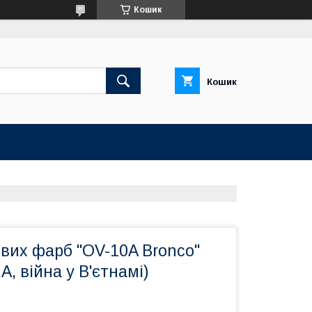
Кошик
Кошик
вих фарб "OV-10A Bronco"
, війна у В'єтнамі)