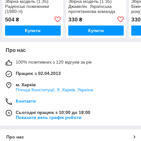
Збірна модель (1:35)
Збірна модель (1:35)
Збір
Радянські пожежники
Джавелін. Українська
Біже
(1980-ті)
протитанкова команда.
року
Серія російсько-
Укра
504
330
330
₴
₴
українська війна. Набір
№5
№6
Купити
Купити
Про нас
100% позитивних з 120 відгуків за рік
Працює з 02.04.2013
м. Харків
Площа Конституції, 9, Харків, Україна
Контакти
Сьогодні працює з 10:00 до 18:00
Показати весь графік роботи
Про нас