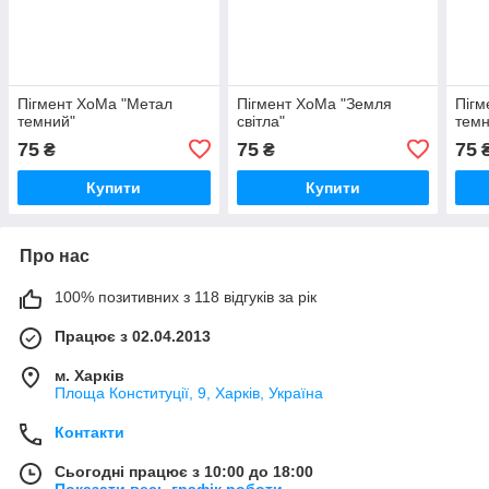
Пігмент ХоМа "Метал
Пігмент ХоМа "Земля
Пігм
темний"
світла"
темн
75
75
75
₴
₴
Купити
Купити
Про нас
100% позитивних з 118 відгуків за рік
Працює з 02.04.2013
м. Харків
Площа Конституції, 9, Харків, Україна
Контакти
Сьогодні працює з 10:00 до 18:00
Показати весь графік роботи