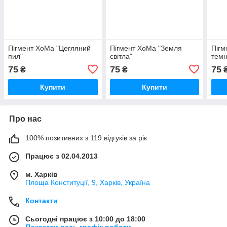
Пігмент ХоМа "Цегляний
Пігмент ХоМа "Земля
Пігм
пил"
світла"
темн
75
75
75
₴
₴
Купити
Купити
Про нас
100% позитивних з 119 відгуків за рік
Працює з 02.04.2013
м. Харків
Площа Конституції, 9, Харків, Україна
Контакти
Сьогодні працює з 10:00 до 18:00
Показати весь графік роботи