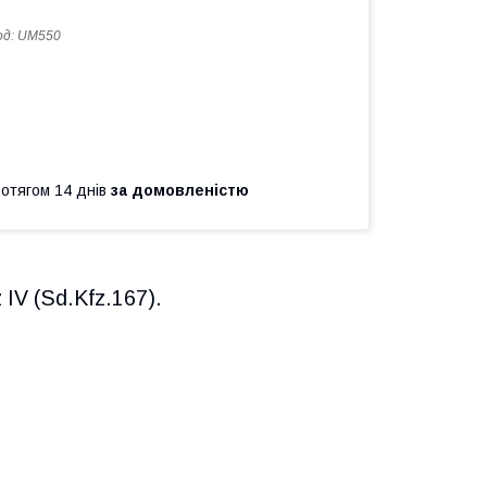
од:
UM550
ротягом 14 днів
за домовленістю
IV (Sd.Kfz.167).