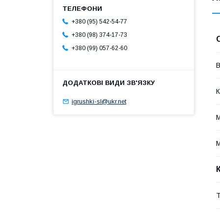
+380 (95) 542-54-77
+380 (98) 374-17-73
+380 (99) 057-62-60
В
К
igrushki-sl@ukr.net
М
М
Т