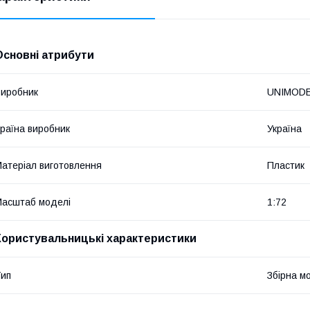
Основні атрибути
иробник
UNIMOD
раїна виробник
Україна
атеріал виготовлення
Пластик
асштаб моделі
1:72
Користувальницькі характеристики
ип
Збірна м