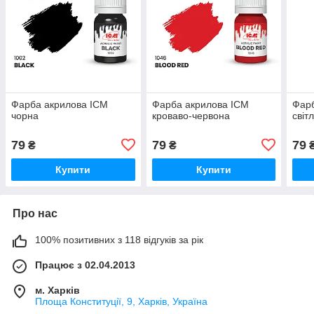
Фарба акрилова ICM
Фарба акрилова ICM
Фарб
чорна
кроваво-червона
світ
79
79
79
₴
₴
Купити
Купити
Про нас
100% позитивних з 118 відгуків за рік
Працює з 02.04.2013
м. Харків
Площа Конституції, 9, Харків, Україна