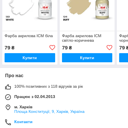
Фарба акрилова ICM біла
Фарба акрилова ICM
Фарб
світло-коричнева
чор
79
79
79
₴
₴
Купити
Купити
Про нас
100% позитивних з 118 відгуків за рік
Працює з 02.04.2013
м. Харків
Площа Конституції, 9, Харків, Україна
Контакти