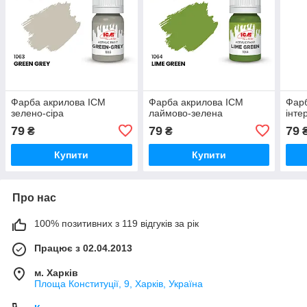
Фарба акрилова ICM
Фарба акрилова ICM
Фарб
зелено-сіра
лаймово-зелена
інте
79
79
79
₴
₴
Купити
Купити
Про нас
100% позитивних з 119 відгуків за рік
Працює з 02.04.2013
м. Харків
Площа Конституції, 9, Харків, Україна