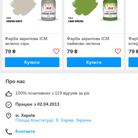
Фарба акрилова ICM
Фарба акрилова ICM
Фарб
зелено-сіра
лаймово-зелена
інте
79
79
79
₴
₴
Купити
Купити
Про нас
100% позитивних з 119 відгуків за рік
Працює з 02.04.2013
м. Харків
Площа Конституції, 9, Харків, Україна
Контакти