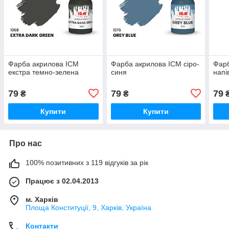
Фарба акрилова ICM
Фарба акрилова ICM сіро-
Фарб
екстра темно-зелена
синя
напі
79
79
79
₴
₴
Купити
Купити
Про нас
100% позитивних з 119 відгуків за рік
Працює з 02.04.2013
м. Харків
Площа Конституції, 9, Харків, Україна
Контакти