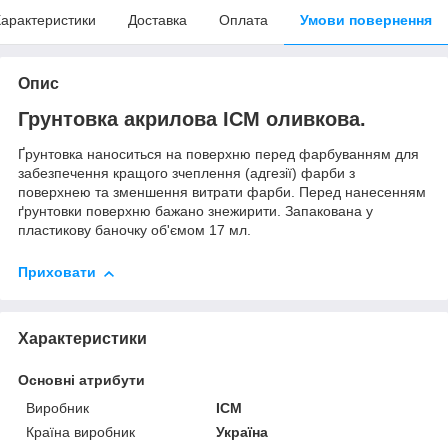
арактеристики
Доставка
Оплата
Умови повернення
Опис
Грунтовка акрилова ICM оливкова.
Ґрунтовка наноситься на поверхню перед фарбуванням для
забезпечення кращого зчеплення (адгезії) фарби з
поверхнею та зменшення витрати фарби. Перед нанесенням
ґрунтовки поверхню бажано знежирити. Запакована у
пластикову баночку об'ємом 17 мл.
Приховати
Характеристики
Основні атрибути
Виробник
ICM
Країна виробник
Україна