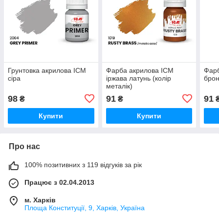
Грунтовка акрилова ICM
Фарба акрилова ICM
Фарб
сіра
іржава латунь (колір
брон
металік)
98
91
91
₴
₴
Купити
Купити
Про нас
100% позитивних з 119 відгуків за рік
Працює з 02.04.2013
м. Харків
Площа Конституції, 9, Харків, Україна