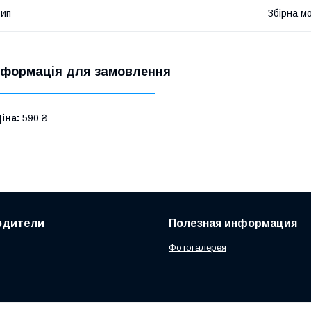
ип
Збірна м
нформація для замовлення
іна:
590 ₴
одители
Полезная информация
Фотогалерея