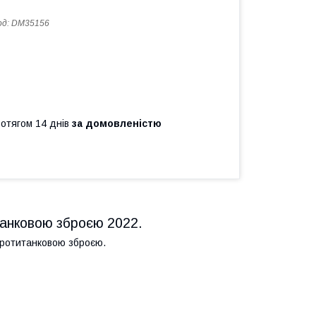
од:
DM35156
ротягом 14 днів
за домовленістю
итанковою зброєю 2022.
 протитанковою зброєю.