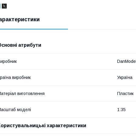
арактеристики
Основні атрибути
иробник
DanMode
раїна виробник
Україна
атеріал виготовлення
Пластик
асштаб моделі
1:35
Користувальницькі характеристики