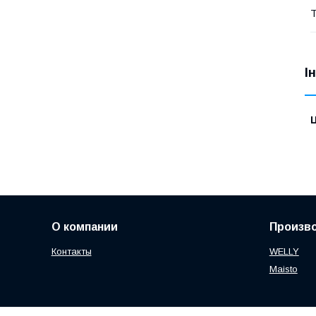
Т
І
Ц
О компании
Произв
Контакты
WELLY
Maisto