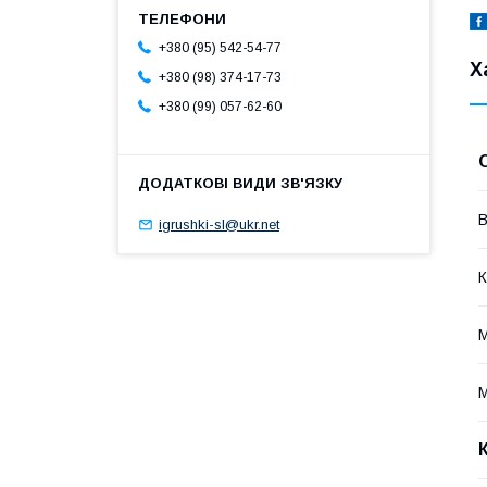
+380 (95) 542-54-77
Х
+380 (98) 374-17-73
+380 (99) 057-62-60
В
igrushki-sl@ukr.net
К
М
М