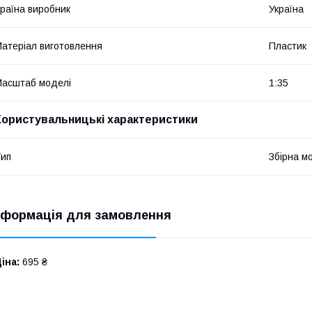
раїна виробник
Україна
атеріал виготовлення
Пластик
асштаб моделі
1:35
Користувальницькі характеристики
ип
Збірна м
нформація для замовлення
іна:
695 ₴