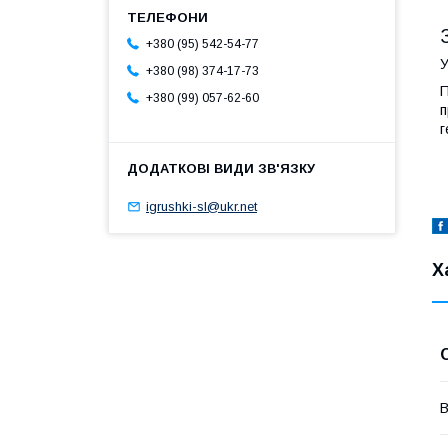
+380 (95) 542-54-77
У
+380 (98) 374-17-73
П
+380 (99) 057-62-60
п
г
igrushki-sl@ukr.net
Х
В