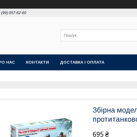
 (99) 057-62-60
РО НАС
КОНТАКТИ
ДОСТАВКА І ОПЛАТА
Збірна модел
протитанково
695 ₴