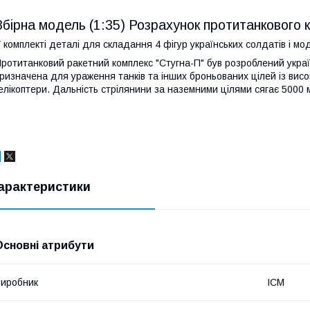
Збірна модель (1:35) Розрахунок протитанкового 
 комплекті деталі для складання 4 фігур українських солдатів і мо
ротитанковий ракетний комплекс "Стугна-П" був розроблений укра
ризначена для ураження танків та інших броньованих цілей із вис
елікоптери. Дальність стрілянини за наземними цілями сягає 5000 м
арактеристики
Основні атрибути
иробник
ICM