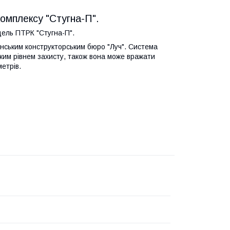
комплексу "Стугна-П".
дель ПТРК "Стугна-П".
їнським конструкторським бюро "Луч". Система
оким рівнем захисту, також вона може вражати
етрів.