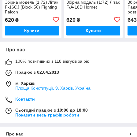
Збірна модель (1:72) Літак
Збірна модель (1:72) Літак
Збір
F-16CJ (Block 50) Fighting
F/A-18D Hornet
Радя
Falcon
розв
620
620
643
₴
₴
Купити
Купити
Про нас
100% позитивних з 118 відгуків за рік
Працює з 02.04.2013
м. Харків
Площа Конституції, 9, Харків, Україна
Контакти
Сьогодні працює з 10:00 до 18:00
Показати весь графік роботи
Про нас