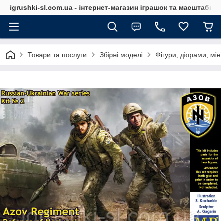
igrushki-sl.com.ua - інтернет-магазин іграшок та масштабн
Товари та послуги
Збірні моделі
Фігури, діорами, мін