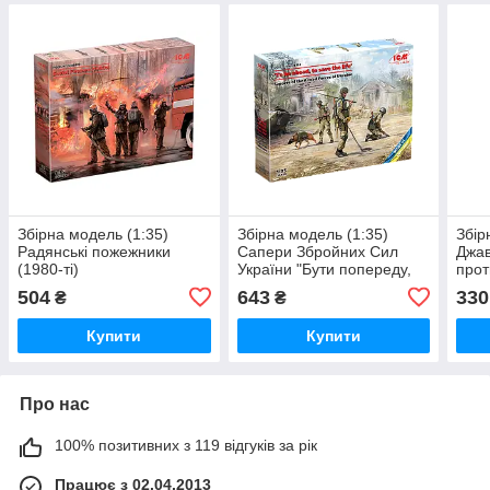
Збірна модель (1:35)
Збірна модель (1:35)
Збір
Радянські пожежники
Сапери Збройних Сил
Джав
(1980-ті)
України "Бути попереду,
прот
зберегти життя"
Сері
504
643
330
₴
₴
укра
№6
Купити
Купити
Про нас
100% позитивних з 119 відгуків за рік
Працює з 02.04.2013