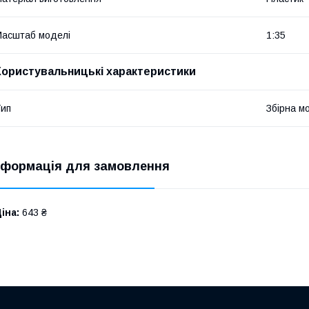
асштаб моделі
1:35
Користувальницькі характеристики
ип
Збірна м
нформація для замовлення
іна:
643 ₴