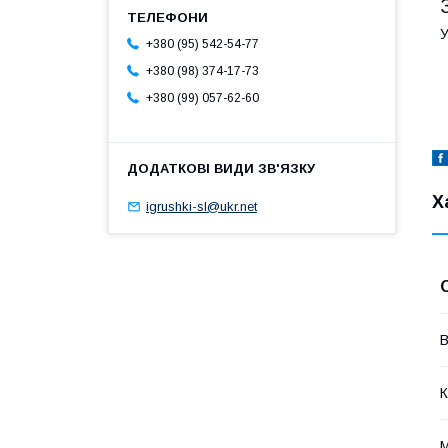
У
+380 (95) 542-54-77
+380 (98) 374-17-73
+380 (99) 057-62-60
Х
igrushki-sl@ukr.net
В
К
М