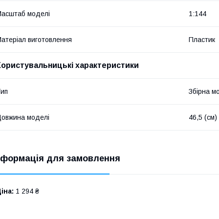
асштаб моделі
1:144
атеріал виготовлення
Пластик
Користувальницькі характеристики
ип
Збірна м
овжина моделі
46,5 (см)
нформація для замовлення
іна:
1 294 ₴