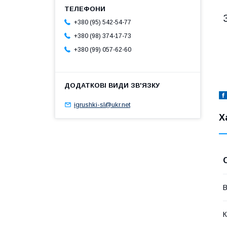
+380 (95) 542-54-77
+380 (98) 374-17-73
+380 (99) 057-62-60
igrushki-sl@ukr.net
Х
В
К