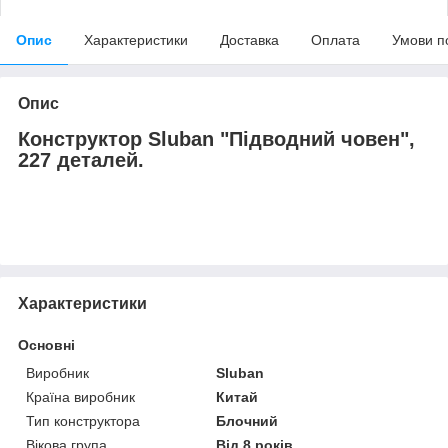
Опис
Характеристики
Доставка
Оплата
Умови п
Опис
Конструктор Sluban "Підводний човен",
227 деталей.
Характеристики
Основні
Виробник
Sluban
Країна виробник
Китай
Тип конструктора
Блочний
Вікова група
Від 8 років