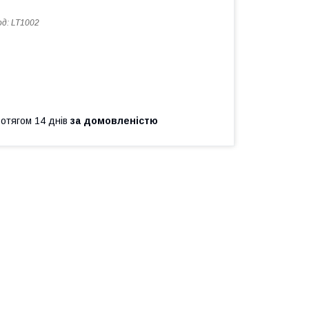
од:
LT1002
ротягом 14 днів
за домовленістю