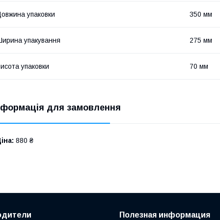
овжина упаковки
350 мм
ирина упакування
275 мм
исота упаковки
70 мм
нформація для замовлення
іна:
880 ₴
одители
Полезная информация