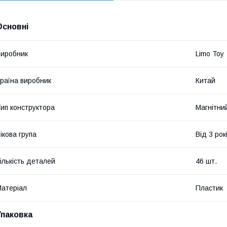
Основні
иробник
Limo Toy
раїна виробник
Китай
ип конструктора
Магнітни
ікова група
Від 3 рок
ількість деталей
46 шт.
атеріал
Пластик
Упаковка