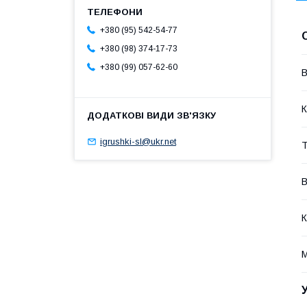
+380 (95) 542-54-77
+380 (98) 374-17-73
+380 (99) 057-62-60
В
К
igrushki-sl@ukr.net
Т
В
К
М