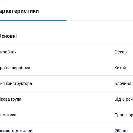
арактеристики
Основні
иробник
Decool
раїна виробник
Китай
ип конструктора
Блочний
ікова група
Від 6 рок
ематика
Транспо
ількість деталей
265 шт.