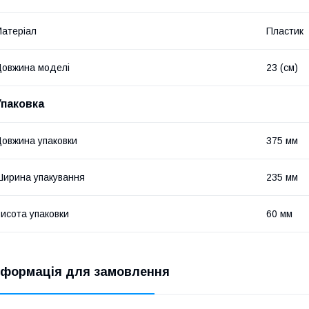
атеріал
Пластик
овжина моделі
23 (см)
Упаковка
овжина упаковки
375 мм
ирина упакування
235 мм
исота упаковки
60 мм
нформація для замовлення