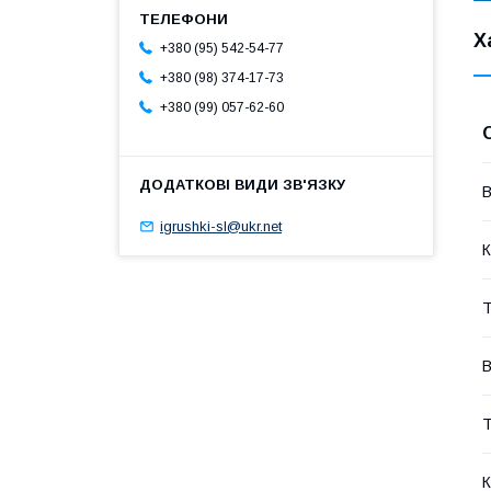
Х
+380 (95) 542-54-77
+380 (98) 374-17-73
+380 (99) 057-62-60
В
igrushki-sl@ukr.net
К
Т
В
Т
К