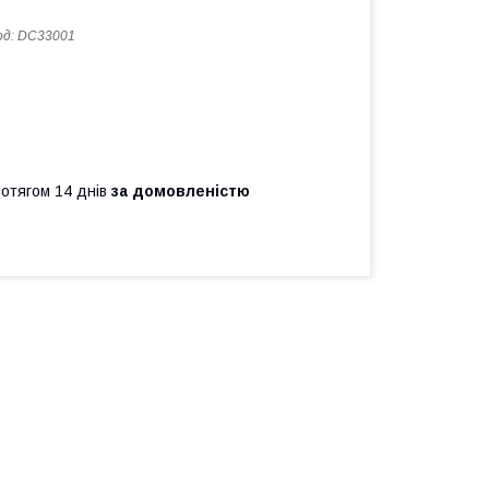
од:
DC33001
ротягом 14 днів
за домовленістю