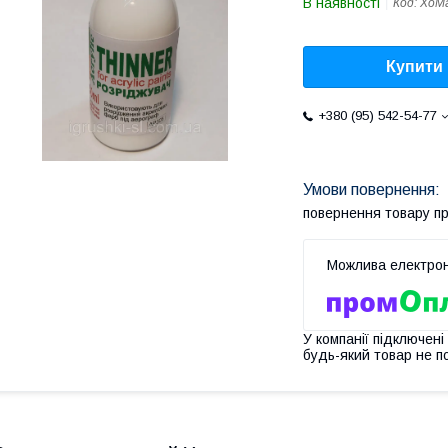
В наявності
Код:
ХоМ
Купити
+380 (95) 542-54-77
повернення товару п
У компанії підключені
будь-який товар не п