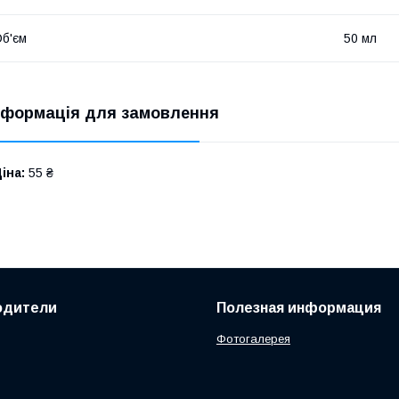
б'єм
50 мл
нформація для замовлення
іна:
55 ₴
одители
Полезная информация
Фотогалерея