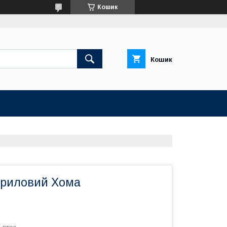
Кошик
Кошик
криловий Хома