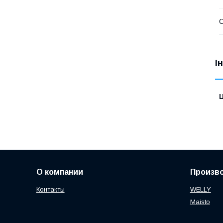
О
І
Ц
О компании
Произв
Контакты
WELLY
Maisto