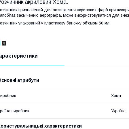
Розчинник акриловий Хома.
озчинник призначений для розведення акрилових фарб при викори
апобігає засміченню аерографа. Може використовуватися для зне
озчинник упакований у пластикову баночку об'ємом 50 мл.
арактеристики
Основні атрибути
иробник
Хома
раїна виробник
Україна
Користувальницькі характеристики