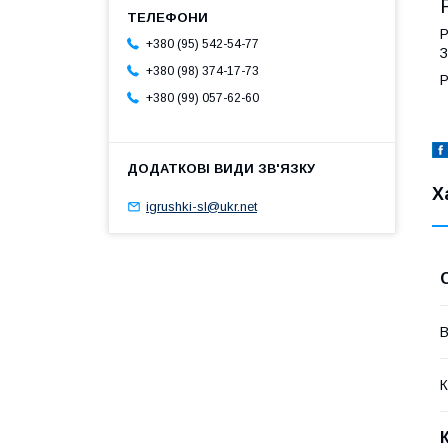
Р
+380 (95) 542-54-77
З
+380 (98) 374-17-73
Р
+380 (99) 057-62-60
Х
igrushki-sl@ukr.net
В
К