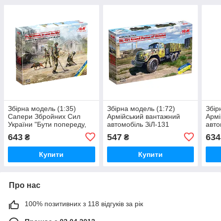
Збірна модель (1:35)
Збірна модель (1:72)
Збір
Сапери Збройних Сил
Армійський вантажний
Армі
України "Бути попереду,
автомобіль ЗіЛ-131
авто
зберегти життя"
Збройних Сил України
Збро
643
547
634
₴
₴
кул
Купити
Купити
Про нас
100% позитивних з 118 відгуків за рік