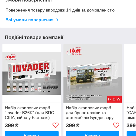
Повернення товару впродовж 14 днів за домовленістю
Всі умови повернення
Подібні товари компанії
Набір акрилових фарб
Набір акрилових фарб
Набі
"Invader B26K" (для ВПС
для бронетехніки та
"САУ
США, війна у В'єтнамі)
автомобілів Бундесверу
німе
2МВ
399
399
399
₴
₴
Купити
Купити