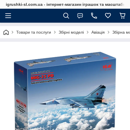
igrushki-sl.com.ua - інтернет-магазин іграшок та масштабн
Товари та послуги
Збірні моделі
Авіація
Збірна м