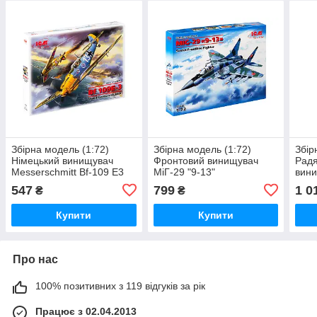
Збірна модель (1:72)
Збірна модель (1:72)
Збір
Німецький винищувач
Фронтовий винищувач
Радя
Messerschmitt Bf-109 E3
МіГ-29 "9-13"
вин
МіГ-
547
799
1 0
₴
₴
Купити
Купити
Про нас
100% позитивних з 119 відгуків за рік
Працює з 02.04.2013