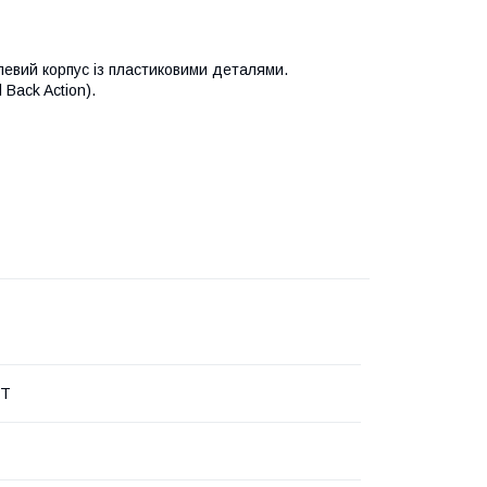
левий корпус із пластиковими деталями.
Back Action).
RT