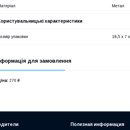
атеріал
Метал
Користувальницькі характеристики
озмір упаковки
18,5 x 7 x
нформація для замовлення
іна:
270 ₴
одители
Полезная информация