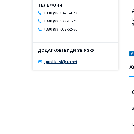
+380 (95) 542-54-77
К
+380 (98) 374-17-73
В
+380 (99) 057-62-60
igrushki-sl@ukr.net
Х
В
К