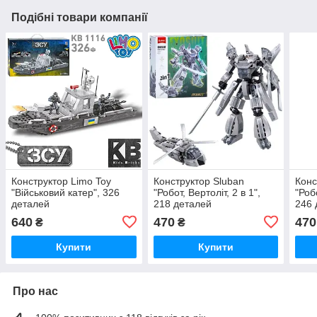
Подібні товари компанії
Конструктор Limo Toy
Конструктор Sluban
Конс
"Військовий катер", 326
"Робот, Вертоліт, 2 в 1",
"Роб
деталей
218 деталей
246 
640
470
470
₴
₴
Купити
Купити
Про нас