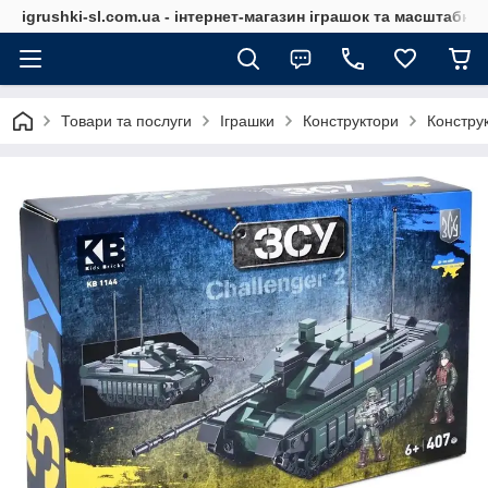
igrushki-sl.com.ua - інтернет-магазин іграшок та масштабн
Товари та послуги
Іграшки
Конструктори
Конструк