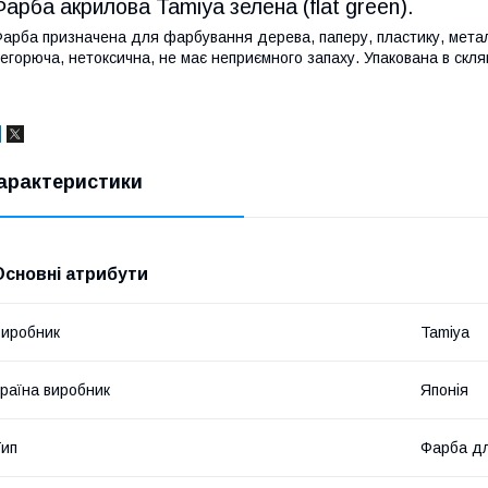
Фарба акрилова Tamiya зелена (flat green).
арба призначена для фарбування дерева, паперу, пластику, мета
егорюча, нетоксична, не має неприємного запаху. Упакована в скля
арактеристики
Основні атрибути
иробник
Tamiya
раїна виробник
Японія
ип
Фарба дл