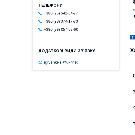
Ф
+380 (95) 542-54-77
н
+380 (98) 374-17-73
+380 (99) 057-62-60
Х
igrushki-sl@ukr.net
В
К
Т