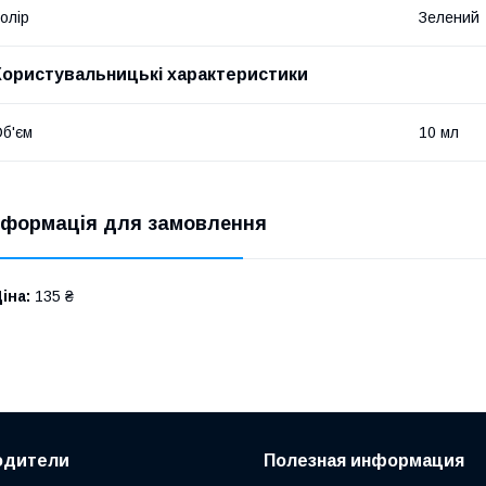
олір
Зелений
Користувальницькі характеристики
б'єм
10 мл
нформація для замовлення
іна:
135 ₴
одители
Полезная информация