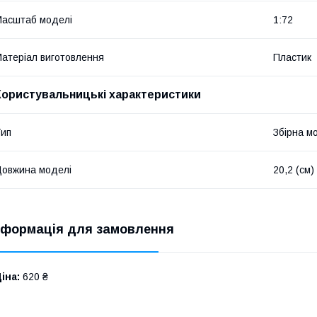
асштаб моделі
1:72
атеріал виготовлення
Пластик
Користувальницькі характеристики
ип
Збірна м
овжина моделі
20,2 (см)
нформація для замовлення
іна:
620 ₴