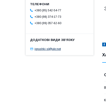
+380 (95) 542-54-77
+380 (98) 374-17-73
+380 (99) 057-62-60
igrushki-sl@ukr.net
Х
В
К