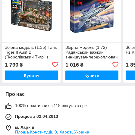
Збірна модель (1:35) Танк
Збірна модель (1:72)
Збір
Tiger II Ausf.B
Радянський важкий
Pz.K
("Королівський Тигр" з
винищувач-перехоплювач
вежею Henschel)
МіГ-31Б
1 790
1 016
1 8
₴
₴
Купити
Купити
Про нас
100% позитивних з 118 відгуків за рік
Працює з 02.04.2013
м. Харків
Площа Конституції, 9, Харків, Україна