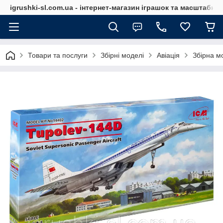
igrushki-sl.com.ua - інтернет-магазин іграшок та масштабн
Товари та послуги
Збірні моделі
Авіація
Збірна м