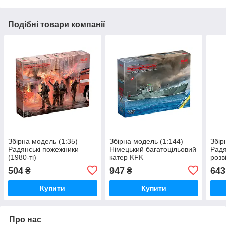
Подібні товари компанії
Збірна модель (1:35)
Збірна модель (1:144)
Збір
Радянські пожежники
Німецький багатоцільовий
Радя
(1980-ті)
катер KFK
розв
Kriegsfischkutter, часів
504
947
643
₴
₴
Другої світової війни
Купити
Купити
Про нас