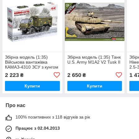
Збірна модель (1:35)
Збірна модель (1:35) Танк
Збір
Військова вантажівка
U.S. Army M1A2 V2 Tusk II
Німе
КАМАЗ-4310 ЗСУ з кунгом
2.5-3
2 223
2 650
1 4
₴
₴
Купити
Купити
Про нас
100% позитивних з 118 відгуків за рік
Працює з 02.04.2013