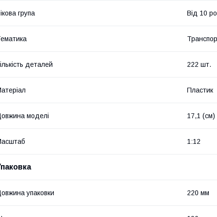
ікова група
Від 10 ро
ематика
Транспо
ількість деталей
222 шт.
атеріал
Пластик
овжина моделі
17,1 (см)
Масштаб
1:12
Упаковка
овжина упаковки
220 мм