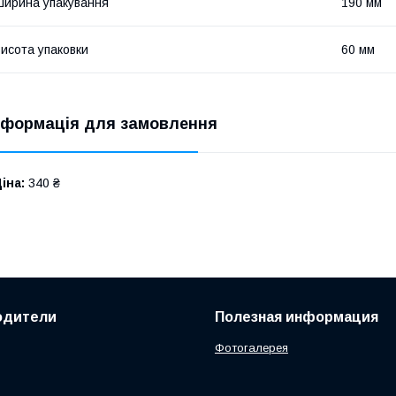
ирина упакування
190 мм
исота упаковки
60 мм
нформація для замовлення
іна:
340 ₴
одители
Полезная информация
Фотогалерея