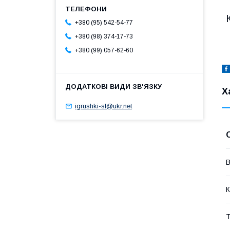
+380 (95) 542-54-77
+380 (98) 374-17-73
+380 (99) 057-62-60
Х
igrushki-sl@ukr.net
В
К
Т