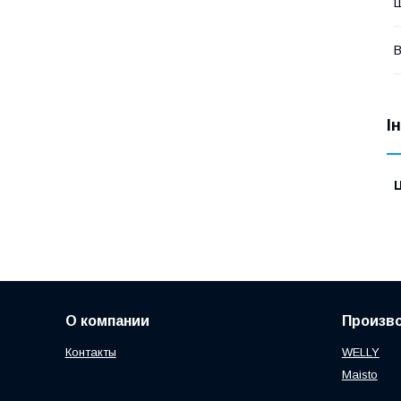
Ш
В
І
Ц
О компании
Произв
Контакты
WELLY
Maisto