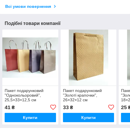
Всі умови повернення
Подібні товари компанії
Пакет подарунковий
Пакет подарунковий
Паке
"Однокольоровий",
"Золоті крапочки",
"Зол
25,5×33×12,5 см
26×32×12 см
18×
41
33
25
₴
₴
Купити
Купити