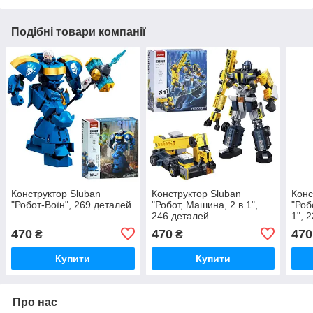
Подібні товари компанії
Конструктор Sluban
Конструктор Sluban
Конс
"Робот-Воїн", 269 деталей
"Робот, Машина, 2 в 1",
"Роб
246 деталей
1", 
470
470
470
₴
₴
Купити
Купити
Про нас